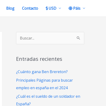
Blog
Contacto
USD
Páis
B
u
s
Entradas recientes
c
a
¿Cuánto gana Ben Brereton?
r
Principales Páginas para buscar
p
empleo en españa en el 2024
o
¿Cuál es el sueldo de un soldador en
r
España?