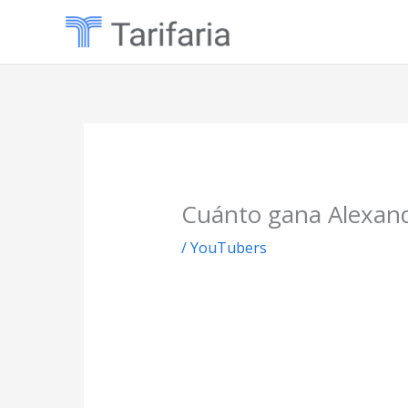
Ir
al
contenido
Cuánto gana Alexand
/
YouTubers