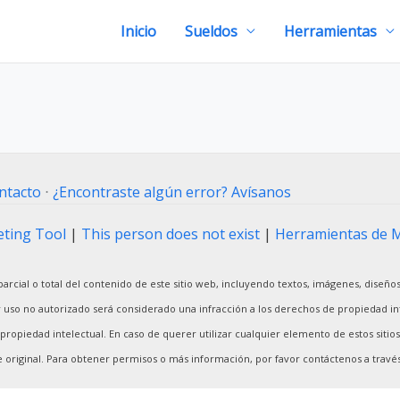
Inicio
Sueldos
Herramientas
ntacto
⋅
¿Encontraste algún error? Avísanos
ting Tool
|
This person does not exist
|
Herramientas de 
arcial o total del contenido de este sitio web, incluyendo textos, imágenes, diseños
ier uso no autorizado será considerado una infracción a los derechos de propiedad int
ropiedad intelectual. En caso de querer utilizar cualquier elemento de estos sitios 
riginal. Para obtener permisos o más información, por favor contáctenos a través 