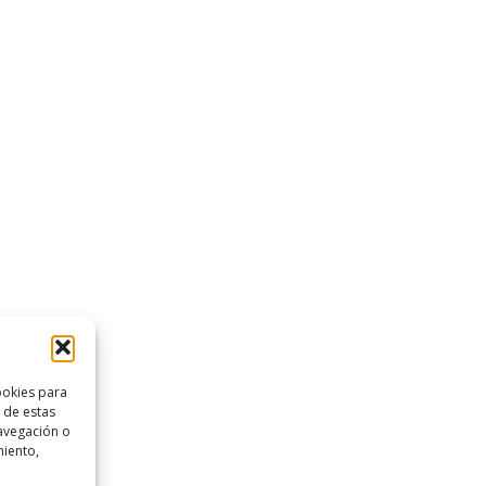
ookies para
 de estas
avegación o
miento,