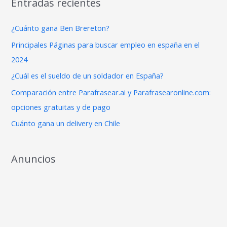
Entradas recientes
c
a
¿Cuánto gana Ben Brereton?
r
Principales Páginas para buscar empleo en españa en el
p
2024
o
¿Cuál es el sueldo de un soldador en España?
r
Comparación entre Parafrasear.ai y Parafrasearonline.com:
:
opciones gratuitas y de pago
Cuánto gana un delivery en Chile
Anuncios