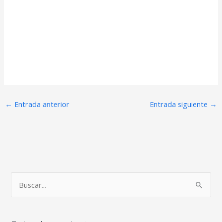
←
Entrada anterior
Entrada siguiente
→
B
u
s