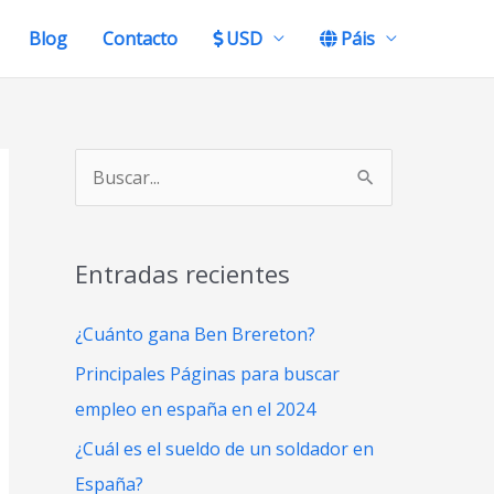
Blog
Contacto
USD
Páis
B
u
s
Entradas recientes
c
a
¿Cuánto gana Ben Brereton?
r
Principales Páginas para buscar
p
empleo en españa en el 2024
o
¿Cuál es el sueldo de un soldador en
r
España?