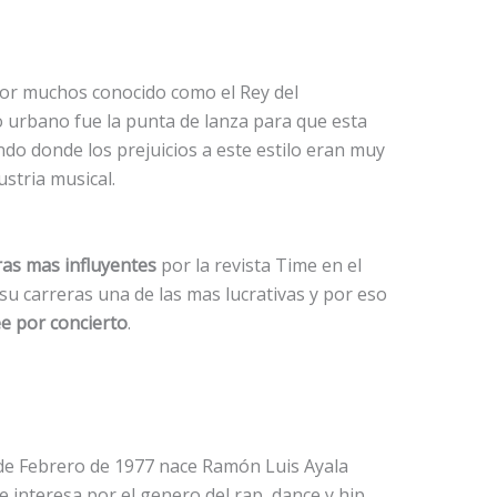
or muchos conocido como el Rey del
ro urbano fue la punta de lanza para que esta
o donde los prejuicios a este estilo eran muy
ustria musical.
ras mas influyentes
por la revista Time en el
u carreras una de las mas lucrativas y por eso
e por concierto
.
3 de Febrero de 1977 nace Ramón Luis Ayala
interesa por el genero del rap, dance y hip