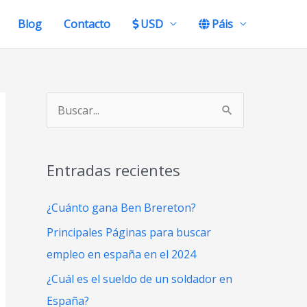
Blog
Contacto
USD
Páis
B
u
s
Entradas recientes
c
a
¿Cuánto gana Ben Brereton?
r
Principales Páginas para buscar
p
empleo en españa en el 2024
o
¿Cuál es el sueldo de un soldador en
r
España?