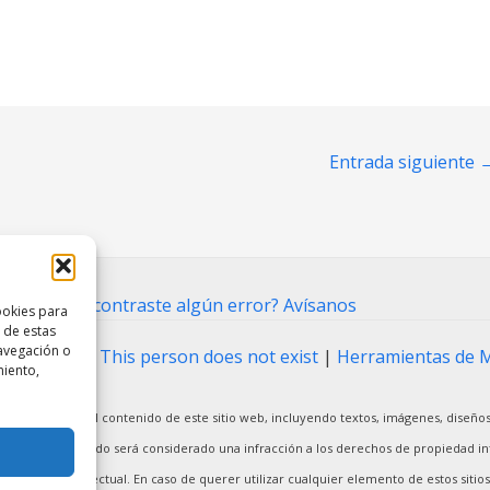
Entrada siguiente
ntacto
⋅
¿Encontraste algún error? Avísanos
ookies para
 de estas
avegación o
ting Tool
|
This person does not exist
|
Herramientas de 
miento,
arcial o total del contenido de este sitio web, incluyendo textos, imágenes, diseños
ier uso no autorizado será considerado una infracción a los derechos de propiedad int
ropiedad intelectual. En caso de querer utilizar cualquier elemento de estos sitios 