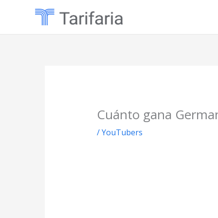
Ir
al
contenido
Cuánto gana Germa
/
YouTubers