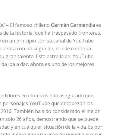
a?
– El famoso chileno
Germán Garmendia
es
de la historia, que ha traspasado fronteras.
le en un principio con su canal de YouTube
 cuenta con un segundo, donde continúa
su gran talento. Esta estrella del YouTube
ida iba a dar, ahora es uno de los mejores
 medidores económicos han asegurado que
s personajes YouTube que encabezan las
l 2016. También ha sido considerado el mejor
an solo 26 años, demostrando que se puede
ad y en cualquier situación de la vida. Es por
ánto dinero gana German Garmendia por sus