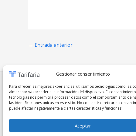
←
Entrada anterior
Gestionar consentimiento
Preguntas frecuentes
⋅
Políticas de privacidad
⋅
Co
Para ofrecer las mejores experiencias, utilizamos tecnologías como las c
almacenar y/o acceder a la información del dispositivo. El consentimiento
tecnologías nos permitirá procesar datos como el comportamiento de n
Copyright © 2026
Tarifaria
|
Remote Jobs
|
Marke
las identificaciones únicas en este sitio. No consentir o retirar el consenti
puede afectar negativamente a ciertas características y funciones.
Prohibida la copia, reproducción, distribución, modificación o uso p
autorización previa y por escrito del propietario del sitio. Cualqu
Aceptar
acuerdo con las leyes vigentes en materia de derechos de autor y p