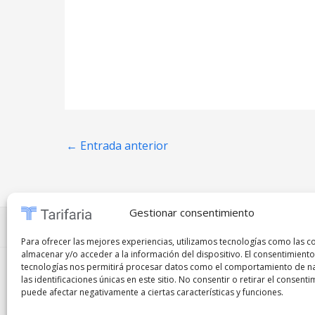
←
Entrada anterior
Gestionar consentimiento
Preguntas frecuentes
⋅
Políticas de privacidad
⋅
Co
Para ofrecer las mejores experiencias, utilizamos tecnologías como las c
almacenar y/o acceder a la información del dispositivo. El consentimiento
tecnologías nos permitirá procesar datos como el comportamiento de n
Copyright © 2026
Tarifaria
|
Remote Jobs
|
Marke
las identificaciones únicas en este sitio. No consentir o retirar el consenti
puede afectar negativamente a ciertas características y funciones.
Prohibida la copia, reproducción, distribución, modificación o uso p