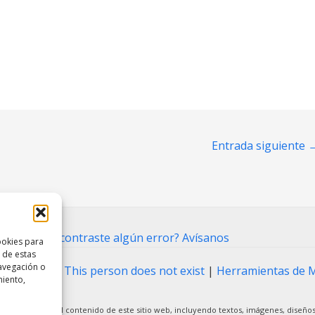
Entrada siguiente
ntacto
⋅
¿Encontraste algún error? Avísanos
ookies para
 de estas
avegación o
ting Tool
|
This person does not exist
|
Herramientas de 
miento,
arcial o total del contenido de este sitio web, incluyendo textos, imágenes, diseños