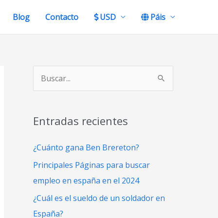
Blog
Contacto
USD
Páis
B
u
s
Entradas recientes
c
a
¿Cuánto gana Ben Brereton?
r
Principales Páginas para buscar
p
empleo en españa en el 2024
o
¿Cuál es el sueldo de un soldador en
r
España?