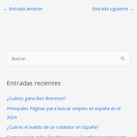
←
Entrada anterior
Entrada siguiente
→
B
u
s
Entradas recientes
c
a
¿Cuánto gana Ben Brereton?
r
Principales Páginas para buscar empleo en españa en el
p
2024
o
¿Cuál es el sueldo de un soldador en España?
r
Comparación entre Parafrasear.ai y Parafrasearonline.com: