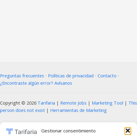
Preguntas frecuentes
⋅
Políticas de privacidad
⋅
Contacto
⋅
¿Encontraste algún error? Avísanos
Copyright © 2026
Tarifaria
|
Remote Jobs
|
Marketing Tool
|
This
person does not exist
|
Herramientas de Marketing
Prohibida la copia, reproducción, distribución, modificación o uso parcial o total
Gestionar consentimiento
del contenido de este sitio web, incluyendo textos, imágenes, diseños, logotipos,