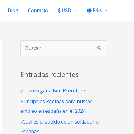
Blog
Contacto
USD
Páis
B
u
s
Entradas recientes
c
a
¿Cuánto gana Ben Brereton?
r
Principales Páginas para buscar
p
empleo en españa en el 2024
o
¿Cuál es el sueldo de un soldador en
r
España?