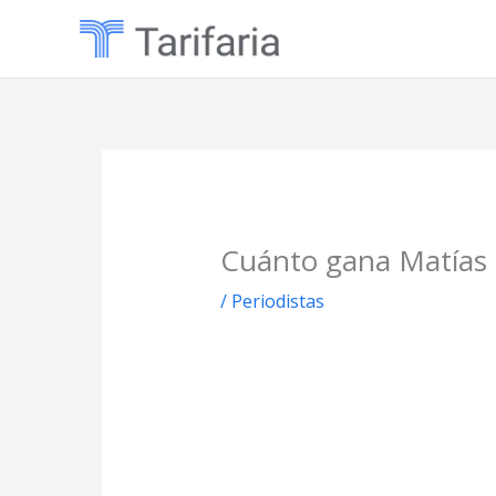
Ir
al
contenido
Cuánto gana Matías 
/
Periodistas