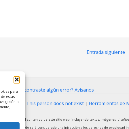
Entrada siguiente
ntacto
⋅
¿Encontraste algún error? Avísanos
ookies para
 de estas
avegación o
ting Tool
|
This person does not exist
|
Herramientas de 
miento,
arcial o total del contenido de este sitio web, incluyendo textos, imágenes, diseños
ier uso no autorizado será considerado una infracción a los derechos de propiedad int