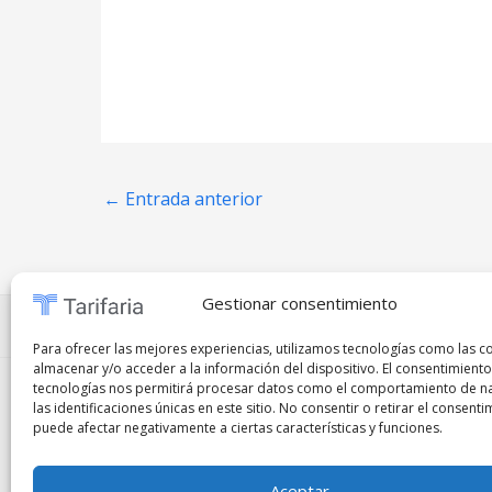
←
Entrada anterior
Gestionar consentimiento
Preguntas frecuentes
⋅
Políticas de privacidad
⋅
Co
Para ofrecer las mejores experiencias, utilizamos tecnologías como las c
almacenar y/o acceder a la información del dispositivo. El consentimiento
tecnologías nos permitirá procesar datos como el comportamiento de n
Copyright © 2026
Tarifaria
|
Remote Jobs
|
Marke
las identificaciones únicas en este sitio. No consentir o retirar el consenti
puede afectar negativamente a ciertas características y funciones.
Prohibida la copia, reproducción, distribución, modificación o uso p
autorización previa y por escrito del propietario del sitio. Cualqu
Aceptar