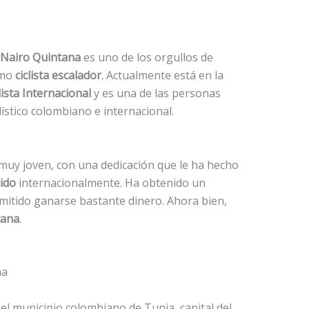
Nairo Quintana
es uno de los orgullos de
omo
ciclista escalador
. Actualmente está en la
ista Internacional
y es una de las personas
ístico colombiano e internacional.
 muy joven, con una dedicación que le ha hecho
cido
internacionalmente. Ha obtenido un
mitido ganarse bastante dinero. Ahora bien,
tana
.
na
 el municipio colombiano de Tunja, capital del