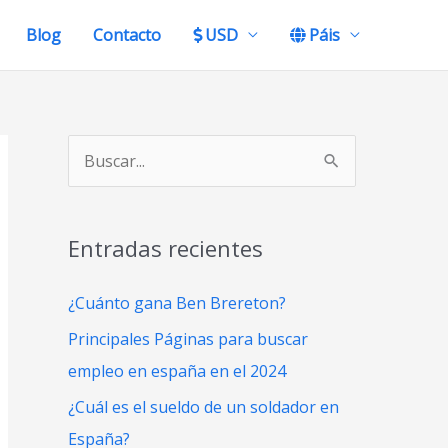
Blog
Contacto
USD
Páis
B
u
s
Entradas recientes
c
a
¿Cuánto gana Ben Brereton?
r
Principales Páginas para buscar
p
empleo en españa en el 2024
o
¿Cuál es el sueldo de un soldador en
r
España?