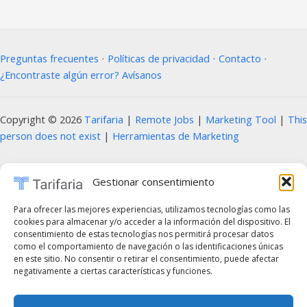
Preguntas frecuentes
⋅
Políticas de privacidad
⋅
Contacto
⋅
¿Encontraste algún error? Avísanos
Copyright © 2026
Tarifaria
|
Remote Jobs
|
Marketing Tool
|
This
person does not exist
|
Herramientas de Marketing
Prohibida la copia, reproducción, distribución, modificación o uso parcial o total
Gestionar consentimiento
del contenido de este sitio web, incluyendo textos, imágenes, diseños, logotipos,
código fuente y cualquier otro material presente, sin la autorización previa y por
Para ofrecer las mejores experiencias, utilizamos tecnologías como las
cookies para almacenar y/o acceder a la información del dispositivo. El
escrito del propietario del sitio. Cualquier uso no autorizado será considerado una
consentimiento de estas tecnologías nos permitirá procesar datos
infracción a los derechos de propiedad intelectual y estará sujeto a las acciones
como el comportamiento de navegación o las identificaciones únicas
en este sitio. No consentir o retirar el consentimiento, puede afectar
legales correspondientes, de acuerdo con las leyes vigentes en materia de
negativamente a ciertas características y funciones.
derechos de autor y propiedad intelectual. En caso de querer utilizar cualquier
elemento de estos sitios web, es obligatorio mencionar de forma clara y visible el