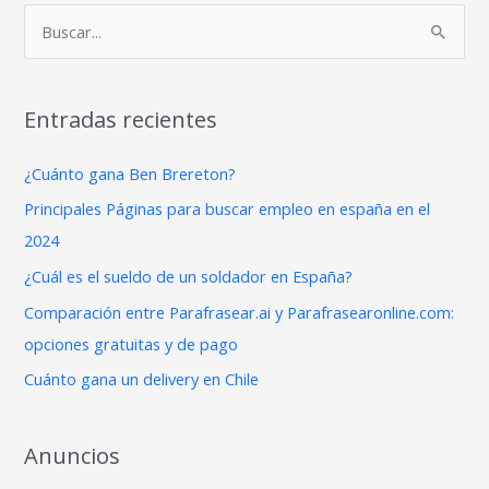
B
u
s
Entradas recientes
c
a
¿Cuánto gana Ben Brereton?
r
Principales Páginas para buscar empleo en españa en el
p
2024
o
¿Cuál es el sueldo de un soldador en España?
r
Comparación entre Parafrasear.ai y Parafrasearonline.com:
:
opciones gratuitas y de pago
Cuánto gana un delivery en Chile
Anuncios