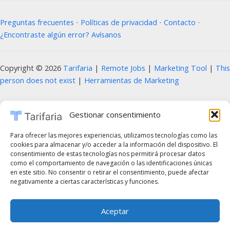
Preguntas frecuentes
⋅
Políticas de privacidad
⋅
Contacto
⋅
¿Encontraste algún error? Avísanos
Copyright © 2026
Tarifaria
|
Remote Jobs
|
Marketing Tool
|
This
person does not exist
|
Herramientas de Marketing
Prohibida la copia, reproducción, distribución, modificación o uso parcial o total
Gestionar consentimiento
del contenido de este sitio web, incluyendo textos, imágenes, diseños, logotipos,
código fuente y cualquier otro material presente, sin la autorización previa y por
Para ofrecer las mejores experiencias, utilizamos tecnologías como las
cookies para almacenar y/o acceder a la información del dispositivo. El
escrito del propietario del sitio. Cualquier uso no autorizado será considerado una
consentimiento de estas tecnologías nos permitirá procesar datos
infracción a los derechos de propiedad intelectual y estará sujeto a las acciones
como el comportamiento de navegación o las identificaciones únicas
en este sitio. No consentir o retirar el consentimiento, puede afectar
legales correspondientes, de acuerdo con las leyes vigentes en materia de
negativamente a ciertas características y funciones.
derechos de autor y propiedad intelectual. En caso de querer utilizar cualquier
elemento de estos sitios web, es obligatorio mencionar de forma clara y visible el
Aceptar
sitio web correspondiente como fuente original. Para obtener permisos o más
información, por favor contáctenos a través de nuestros canales oficiales.