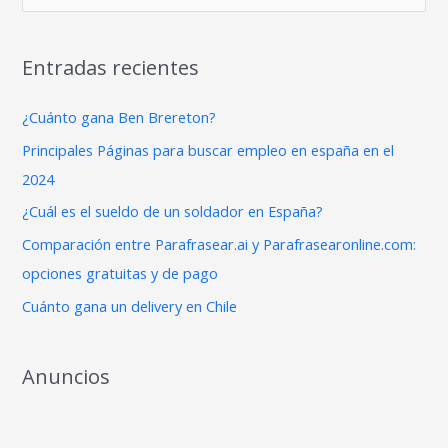
u
s
Entradas recientes
c
a
¿Cuánto gana Ben Brereton?
r
Principales Páginas para buscar empleo en españa en el
p
2024
o
¿Cuál es el sueldo de un soldador en España?
r
Comparación entre Parafrasear.ai y Parafrasearonline.com:
:
opciones gratuitas y de pago
Cuánto gana un delivery en Chile
Anuncios