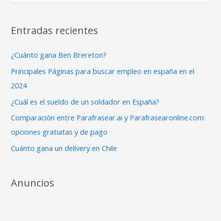
u
s
Entradas recientes
c
a
¿Cuánto gana Ben Brereton?
r
Principales Páginas para buscar empleo en españa en el
p
2024
o
¿Cuál es el sueldo de un soldador en España?
r
Comparación entre Parafrasear.ai y Parafrasearonline.com:
:
opciones gratuitas y de pago
Cuánto gana un delivery en Chile
Anuncios