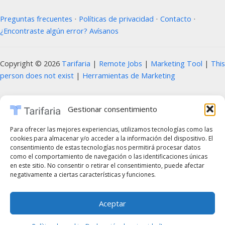
Preguntas frecuentes
⋅
Políticas de privacidad
⋅
Contacto
⋅
¿Encontraste algún error? Avísanos
Copyright © 2026
Tarifaria
|
Remote Jobs
|
Marketing Tool
|
This
person does not exist
|
Herramientas de Marketing
Prohibida la copia, reproducción, distribución, modificación o uso parcial o total
Gestionar consentimiento
del contenido de este sitio web, incluyendo textos, imágenes, diseños, logotipos,
código fuente y cualquier otro material presente, sin la autorización previa y por
Para ofrecer las mejores experiencias, utilizamos tecnologías como las
cookies para almacenar y/o acceder a la información del dispositivo. El
escrito del propietario del sitio. Cualquier uso no autorizado será considerado una
consentimiento de estas tecnologías nos permitirá procesar datos
infracción a los derechos de propiedad intelectual y estará sujeto a las acciones
como el comportamiento de navegación o las identificaciones únicas
en este sitio. No consentir o retirar el consentimiento, puede afectar
legales correspondientes, de acuerdo con las leyes vigentes en materia de
negativamente a ciertas características y funciones.
derechos de autor y propiedad intelectual. En caso de querer utilizar cualquier
elemento de estos sitios web, es obligatorio mencionar de forma clara y visible el
Aceptar
sitio web correspondiente como fuente original. Para obtener permisos o más
información, por favor contáctenos a través de nuestros canales oficiales.