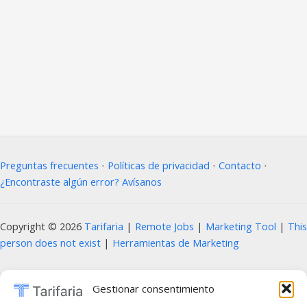
Preguntas frecuentes
⋅
Políticas de privacidad
⋅
Contacto
⋅
¿Encontraste algún error? Avísanos
Copyright © 2026
Tarifaria
|
Remote Jobs
|
Marketing Tool
|
This
person does not exist
|
Herramientas de Marketing
Prohibida la copia, reproducción, distribución, modificación o uso parcial o total
Gestionar consentimiento
del contenido de este sitio web, incluyendo textos, imágenes, diseños, logotipos,