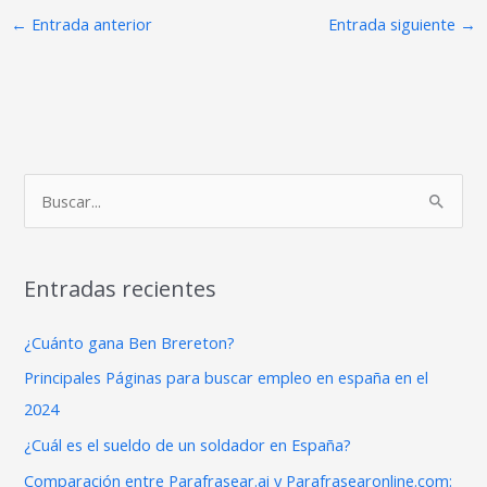
←
Entrada anterior
Entrada siguiente
→
B
u
s
Entradas recientes
c
a
¿Cuánto gana Ben Brereton?
r
Principales Páginas para buscar empleo en españa en el
p
2024
o
¿Cuál es el sueldo de un soldador en España?
r
Comparación entre Parafrasear.ai y Parafrasearonline.com: