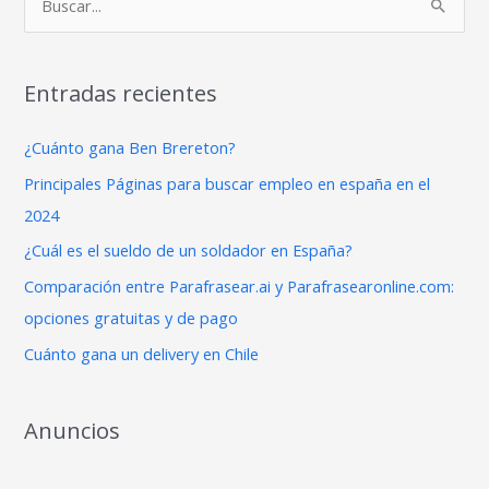
B
u
s
Entradas recientes
c
a
¿Cuánto gana Ben Brereton?
r
Principales Páginas para buscar empleo en españa en el
p
2024
o
¿Cuál es el sueldo de un soldador en España?
r
Comparación entre Parafrasear.ai y Parafrasearonline.com:
:
opciones gratuitas y de pago
Cuánto gana un delivery en Chile
Anuncios