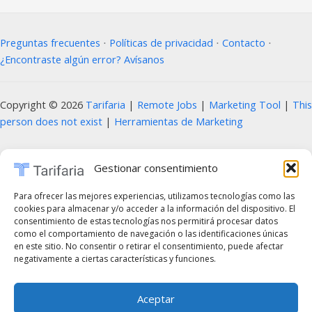
Preguntas frecuentes
⋅
Políticas de privacidad
⋅
Contacto
⋅
¿Encontraste algún error? Avísanos
Copyright © 2026
Tarifaria
|
Remote Jobs
|
Marketing Tool
|
This
person does not exist
|
Herramientas de Marketing
Prohibida la copia, reproducción, distribución, modificación o uso parcial o total
Gestionar consentimiento
del contenido de este sitio web, incluyendo textos, imágenes, diseños, logotipos,
código fuente y cualquier otro material presente, sin la autorización previa y por
Para ofrecer las mejores experiencias, utilizamos tecnologías como las
cookies para almacenar y/o acceder a la información del dispositivo. El
escrito del propietario del sitio. Cualquier uso no autorizado será considerado una
consentimiento de estas tecnologías nos permitirá procesar datos
infracción a los derechos de propiedad intelectual y estará sujeto a las acciones
como el comportamiento de navegación o las identificaciones únicas
en este sitio. No consentir o retirar el consentimiento, puede afectar
legales correspondientes, de acuerdo con las leyes vigentes en materia de
negativamente a ciertas características y funciones.
derechos de autor y propiedad intelectual. En caso de querer utilizar cualquier
elemento de estos sitios web, es obligatorio mencionar de forma clara y visible el
Aceptar
sitio web correspondiente como fuente original. Para obtener permisos o más