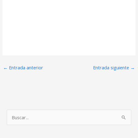
←
Entrada anterior
Entrada siguiente
→
B
u
s