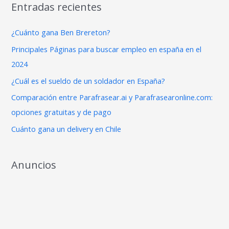
Entradas recientes
c
a
¿Cuánto gana Ben Brereton?
r
Principales Páginas para buscar empleo en españa en el
p
2024
o
¿Cuál es el sueldo de un soldador en España?
r
Comparación entre Parafrasear.ai y Parafrasearonline.com:
:
opciones gratuitas y de pago
Cuánto gana un delivery en Chile
Anuncios