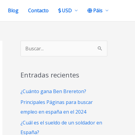
Blog
Contacto
USD
Páis
B
u
s
Entradas recientes
c
a
¿Cuánto gana Ben Brereton?
r
Principales Páginas para buscar
p
empleo en españa en el 2024
o
¿Cuál es el sueldo de un soldador en
r
España?