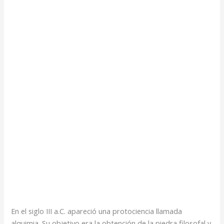
En el siglo III a.C. apareció una protociencia llamada
alquimia. Su objetivo era la obtención de la piedra filosofal y