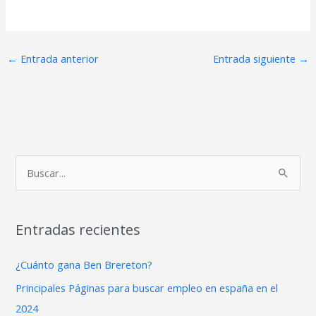
←
Entrada anterior
Entrada siguiente
→
B
u
s
Entradas recientes
c
a
¿Cuánto gana Ben Brereton?
r
Principales Páginas para buscar empleo en españa en el
p
2024