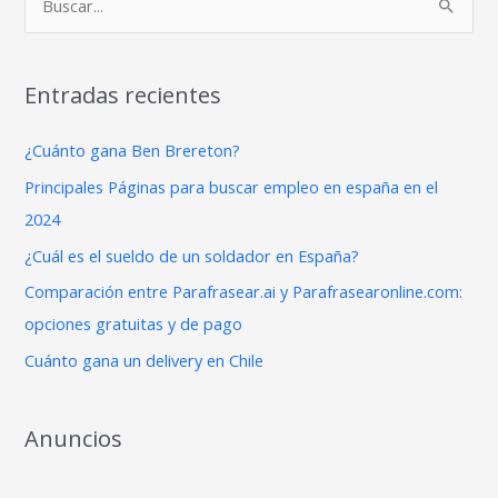
B
u
s
Entradas recientes
c
a
¿Cuánto gana Ben Brereton?
r
Principales Páginas para buscar empleo en españa en el
p
2024
o
¿Cuál es el sueldo de un soldador en España?
r
Comparación entre Parafrasear.ai y Parafrasearonline.com:
:
opciones gratuitas y de pago
Cuánto gana un delivery en Chile
Anuncios