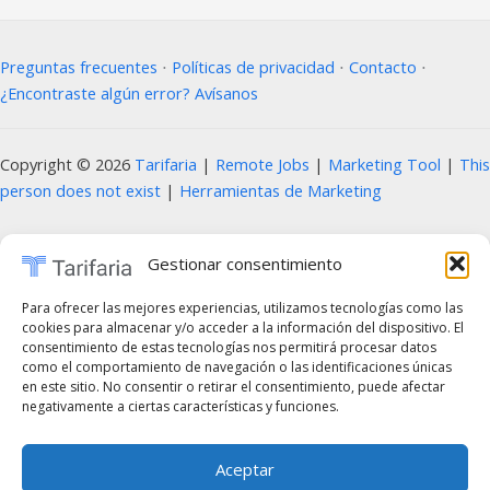
Preguntas frecuentes
⋅
Políticas de privacidad
⋅
Contacto
⋅
¿Encontraste algún error? Avísanos
Copyright © 2026
Tarifaria
|
Remote Jobs
|
Marketing Tool
|
This
person does not exist
|
Herramientas de Marketing
Prohibida la copia, reproducción, distribución, modificación o uso parcial o total
Gestionar consentimiento
del contenido de este sitio web, incluyendo textos, imágenes, diseños, logotipos,
código fuente y cualquier otro material presente, sin la autorización previa y por
Para ofrecer las mejores experiencias, utilizamos tecnologías como las
cookies para almacenar y/o acceder a la información del dispositivo. El
escrito del propietario del sitio. Cualquier uso no autorizado será considerado una
consentimiento de estas tecnologías nos permitirá procesar datos
infracción a los derechos de propiedad intelectual y estará sujeto a las acciones
como el comportamiento de navegación o las identificaciones únicas
en este sitio. No consentir o retirar el consentimiento, puede afectar
legales correspondientes, de acuerdo con las leyes vigentes en materia de
negativamente a ciertas características y funciones.
derechos de autor y propiedad intelectual. En caso de querer utilizar cualquier
elemento de estos sitios web, es obligatorio mencionar de forma clara y visible el
Aceptar
sitio web correspondiente como fuente original. Para obtener permisos o más