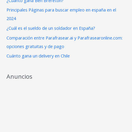
¿Cuánto gana Ben Brereton?
r
Principales Páginas para buscar empleo en españa en el
p
2024
o
¿Cuál es el sueldo de un soldador en España?
r
Comparación entre Parafrasear.ai y Parafrasearonline.com:
:
opciones gratuitas y de pago
Cuánto gana un delivery en Chile
Anuncios