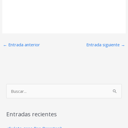
←
Entrada anterior
Entrada siguiente
→
B
u
s
Entradas recientes
c
a