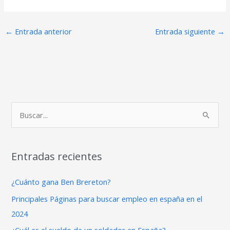
←
Entrada anterior
Entrada siguiente
→
B
u
s
Entradas recientes
c
a
¿Cuánto gana Ben Brereton?
r
Principales Páginas para buscar empleo en españa en el
p
2024
o