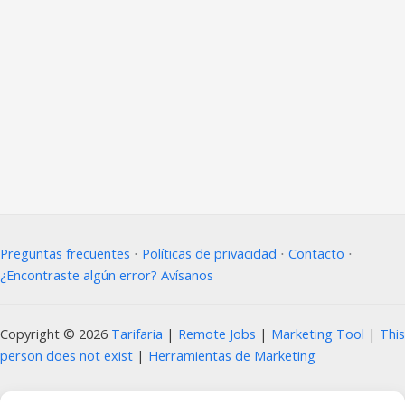
Preguntas frecuentes
⋅
Políticas de privacidad
⋅
Contacto
⋅
¿Encontraste algún error? Avísanos
Copyright © 2026
Tarifaria
|
Remote Jobs
|
Marketing Tool
|
This
person does not exist
|
Herramientas de Marketing
Prohibida la copia, reproducción, distribución, modificación o uso parcial o total