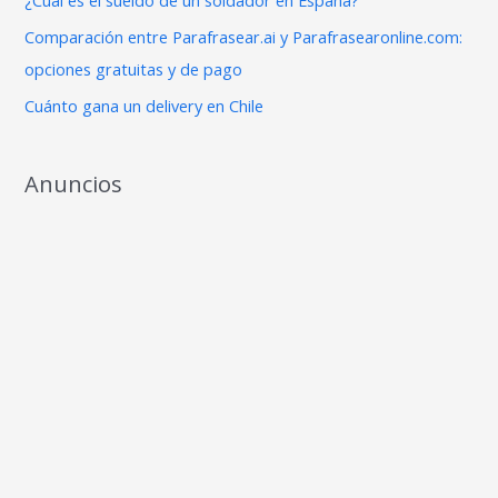
¿Cuál es el sueldo de un soldador en España?
r
Comparación entre Parafrasear.ai y Parafrasearonline.com:
:
opciones gratuitas y de pago
Cuánto gana un delivery en Chile
Anuncios