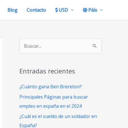
Blog
Contacto
USD
Páis
B
u
s
Entradas recientes
c
a
¿Cuánto gana Ben Brereton?
r
Principales Páginas para buscar
p
empleo en españa en el 2024
o
¿Cuál es el sueldo de un soldador en
r
España?