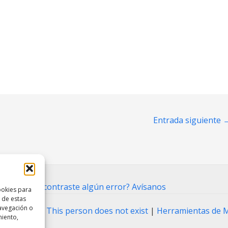
Entrada siguiente
ntacto
⋅
¿Encontraste algún error? Avísanos
ookies para
 de estas
avegación o
ting Tool
|
This person does not exist
|
Herramientas de 
miento,