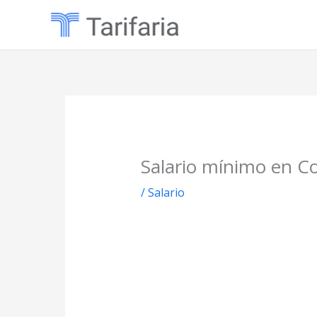
Ir
al
contenido
Salario mínimo en C
/
Salario