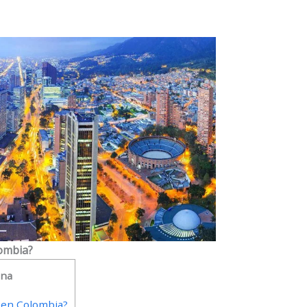
lombia?
ina
 en Colombia?