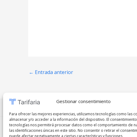
←
Entrada anterior
Gestionar consentimiento
Preguntas frecuentes
⋅
Políticas de privacidad
⋅
Co
Para ofrecer las mejores experiencias, utilizamos tecnologías como las c
almacenar y/o acceder a la información del dispositivo. El consentimiento
tecnologías nos permitirá procesar datos como el comportamiento de n
Copyright © 2026
Tarifaria
|
Remote Jobs
|
Marke
las identificaciones únicas en este sitio. No consentir o retirar el consenti
puede afectar negativamente a ciertas características y funciones.