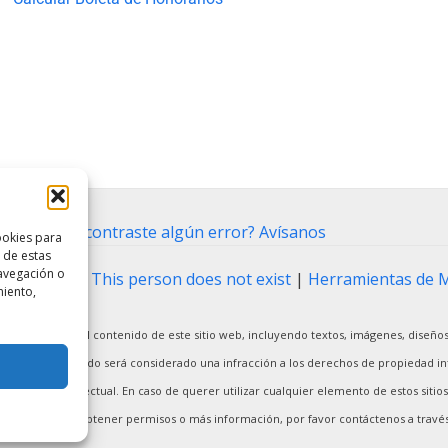
ntacto
⋅
¿Encontraste algún error? Avísanos
ookies para
 de estas
avegación o
ting Tool
|
This person does not exist
|
Herramientas de 
miento,
arcial o total del contenido de este sitio web, incluyendo textos, imágenes, diseños
ier uso no autorizado será considerado una infracción a los derechos de propiedad int
ropiedad intelectual. En caso de querer utilizar cualquier elemento de estos sitios 
riginal. Para obtener permisos o más información, por favor contáctenos a través 