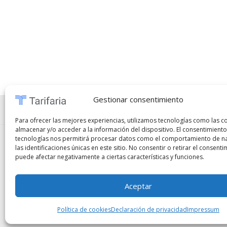
Gestionar consentimiento
Preguntas frecuentes
⋅
Políticas de privacidad
⋅
Co
Para ofrecer las mejores experiencias, utilizamos tecnologías como las c
almacenar y/o acceder a la información del dispositivo. El consentimiento
tecnologías nos permitirá procesar datos como el comportamiento de n
Copyright © 2026
Tarifaria
|
Remote Jobs
|
Marke
las identificaciones únicas en este sitio. No consentir o retirar el consenti
puede afectar negativamente a ciertas características y funciones.
Prohibida la copia, reproducción, distribución, modificación o uso p
autorización previa y por escrito del propietario del sitio. Cualqu
Aceptar
acuerdo con las leyes vigentes en materia de derechos de autor y p
Política de cookies
Declaración de privacidad
Impressum
correspondiente como fuente o